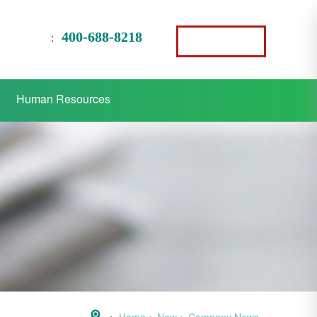
400-688-8218
：
Human Resources
：
Home
>
New
>
Company News