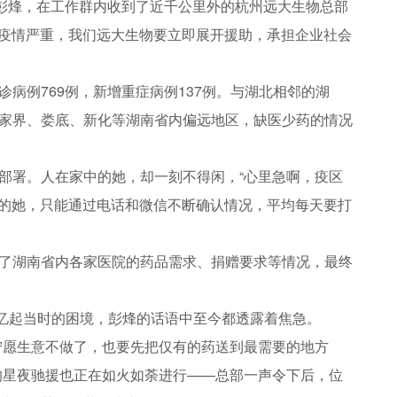
的彭烽，在工作群内收到了近千公里外的杭州远大生物总部
炎疫情严重，我们远大生物要立即展开援助，承担企业社会
病例769例，新增重症病例137例。与湖北相邻的湖
家界、娄底、新化等湖南省内偏远地区，缺医少药的情况
部署。人在家中的她，却一刻不得闲，“心里急啊，疫区
”的她，只能通过电话和微信不断确认情况，平均每天要打
了湖南省内各家医院的药品需求、捐赠要求等情况，最终
回忆起当时的困境，彭烽的话语中至今都透露着焦急。
宁愿生意不做了，也要先把仅有的药送到最需要的地方
的星夜驰援也正在如火如荼进行——总部一声令下后，位