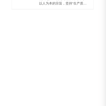
以人为本的宗旨，坚持“生产质量
第一，营销诚信务实”的经营管理
理念，致力于不断的发展与创
新，先后获得“来杭投资先进企
业”、“浙江省和谐...