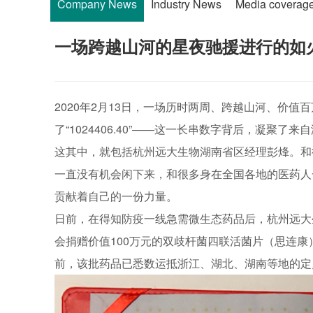
Company News
Industry News
Media coverag
一场跨越山河的星夜驰援进行的如
2020年2月13日，一场历时两周、跨越山河、价
了“1024406.40”——这一长串数字背后，凝聚
这其中，就包括杭州远大生物湖南省区经理彭烽。和
一直没有机会闲下来，和很多身在全国各地的医药人
贡献着自己的一份力量。
日前，在得知防疫一线急需微生态药品后，杭州远大
会捐赠价值100万元的双歧杆菌四联活菌片（思连
前，该批药品已悉数运抵浙江、湖北、湖南等地的定