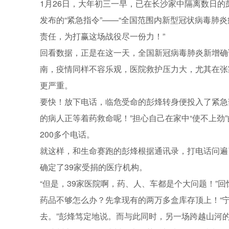
1月26日，大年初三一早，已在长沙家中隔离数日
发布的“紧急指令”——“全国范围内新型冠状病毒肺
责任，为打赢这场战役尽一份力！”
回看数据，正是在这一天，全国新冠病毒肺炎新增确诊
南，疫情同样不容乐观，医院救护压力大，尤其在张
更严重。
要快！放下电话，临危受命的彭烽转身便投入了紧急
的病人正等着药救命呢！”担心自己在家中“使不上劲
200多个电话。
就这样，和生命赛跑的彭烽根据通讯录，打电话问遍
确定了39家受捐的医疗机构。
“但是，39家医院啊，药、人、车都是个大问题！”
药品不够怎么办？先拿现有的两万多盒库存顶上！“
去。”彭烽笃定地说。而与此同时，另一场跨越山河