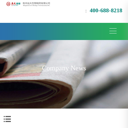
400-688-8218
：
Company News
